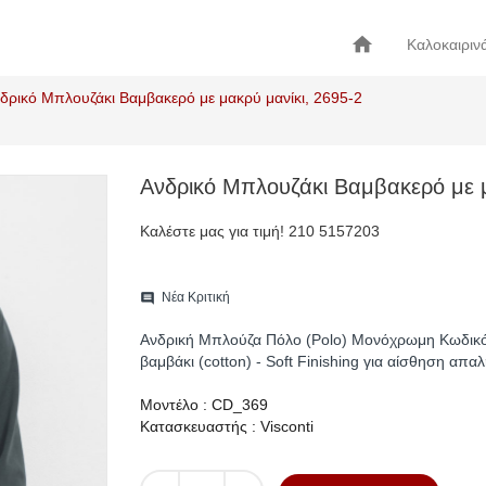
home
Καλοκαιριν
δρικό Μπλουζάκι Βαμβακερό με μακρύ μανίκι, 2695-2
Ανδρικό Μπλουζάκι Βαμβακερό με μ
Καλέστε μας για τιμή! 210 5157203
Νέα Κριτική
comment
Ανδρική Μπλούζα Πόλο (Polo) Μονόχρωμη Κωδικό
βαμβάκι (cotton) - Soft Finishing για αίσθηση απαλ
Μοντέλο : CD_369
Κατασκευαστής : Visconti