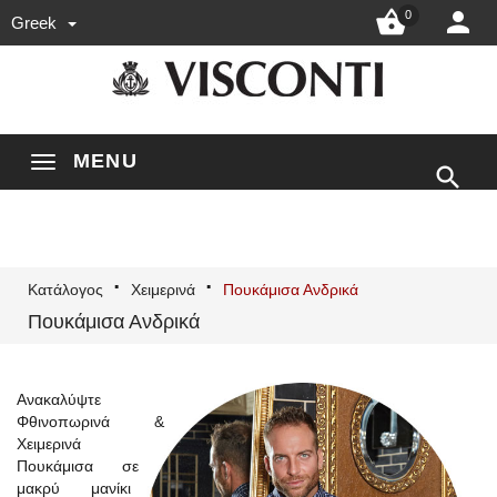


0
Greek
MENU

Κατάλογος
Χειμερινά
Πουκάμισα Ανδρικά
Πουκάμισα Ανδρικά
Ανακαλύψτε
Φθινοπωρινά &
Χειμερινά
Πουκάμισα σε
μακρύ μανίκι