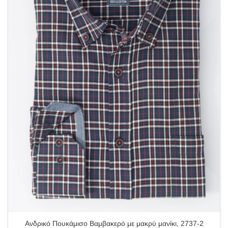
Ανδρικό Πουκάμισο Βαμβακερό με μακρύ μανίκι, 2737-2