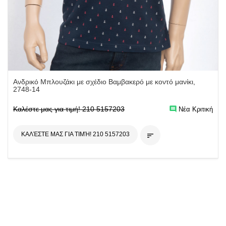
Ανδρικό Μπλουζάκι με σχέδιο Βαμβακερό με κοντό μανίκι,
2748-14
Καλέστε μας για τιμή! 210 5157203
comment
Νέα Κριτική
ΚΑΛΈΣΤΕ ΜΑΣ ΓΙΑ ΤΙΜΉ! 210 5157203
