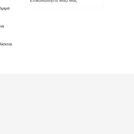
Επικοινωνήστε Μαζί Μας
όμιμα
ινε
λίσεται