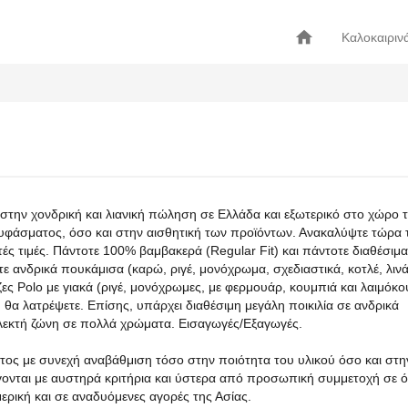
home
Καλοκαιριν
ι στην χονδρική και λιανική πώληση σε Ελλάδα και εξωτερικό στο χώρο 
 υφάσματος, όσο και στην αισθητική των προϊόντων. Ανακαλύψτε τώρα 
ς τιμές. Πάντοτε 100% βαμβακερά (Regular Fit) και πάντοτε διαθέσιμα
ε ανδρικά πουκάμισα (καρώ, ριγέ, μονόχρωμα, σχεδιαστικά, κοτλέ, λινά
ς Polo με γιακά (ριγέ, μονόχρωμες, με φερμουάρ, κουμπιά και λαιμόκο
υ θα λατρέψετε. Επίσης, υπάρχει διαθέσιμη μεγάλη ποικιλία σε ανδρικά
πλεκτή ζώνη σε πολλά χρώματα. Εισαγωγές/Εξαγωγές.
ατος με συνεχή αναβάθμιση τόσο στην ποιότητα του υλικού όσο και στη
ονται με αυστηρά κριτήρια και ύστερα από προσωπική συμμετοχή σε όλ
ερική και σε αναδυόμενες αγορές της Ασίας.