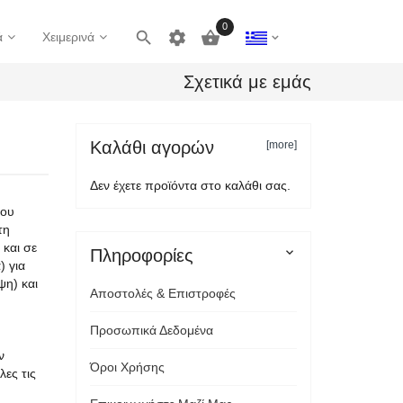
0

settings

ά
Χειμερινά
Σχετικά με εμάς
Καλάθι αγορών
[more]
Δεν έχετε προϊόντα στο καλάθι σας.
του
τη
 και σε
Πληροφορίες

) για
ψη) και
Αποστολές & Επιστροφές
Προσωπικά Δεδομένα
ν
Όροι Χρήσης
ες τις