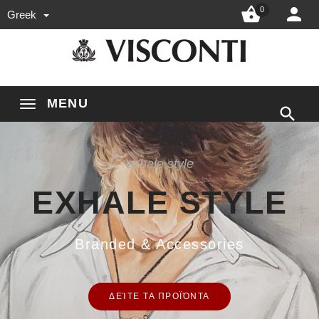


0
Greek
MENU

exhale style
EXHALE STYLE
Branded & Accessories
ΔΕΊΤΕ ΤΑ ΠΡΟΪΌΝΤΑ