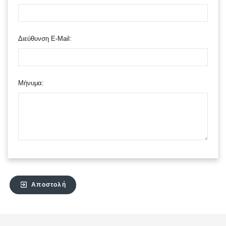
Διεύθυνση E-Mail:
Μήνυμα:
exit_to_app
Αποστολή